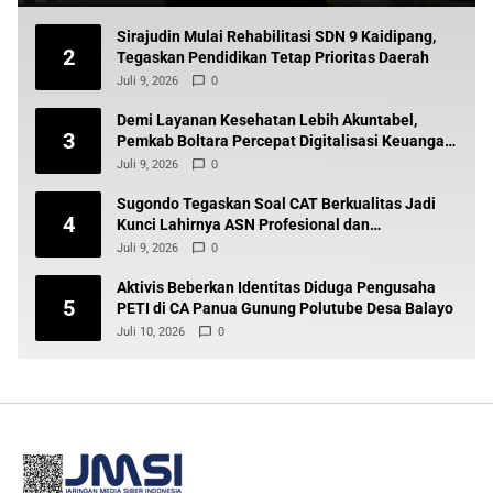
Sirajudin Mulai Rehabilitasi SDN 9 Kaidipang,
2
Tegaskan Pendidikan Tetap Prioritas Daerah
Juli 9, 2026
0
Demi Layanan Kesehatan Lebih Akuntabel,
3
Pemkab Boltara Percepat Digitalisasi Keuangan
BLUD
Juli 9, 2026
0
Sugondo Tegaskan Soal CAT Berkualitas Jadi
4
Kunci Lahirnya ASN Profesional dan
Berintegritas
Juli 9, 2026
0
Aktivis Beberkan Identitas Diduga Pengusaha
5
PETI di CA Panua Gunung Polutube Desa Balayo
Juli 10, 2026
0