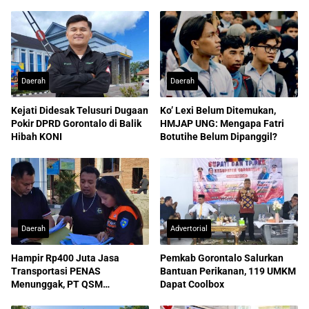
Daerah
Daerah
Kejati Didesak Telusuri Dugaan
Ko’ Lexi Belum Ditemukan,
Pokir DPRD Gorontalo di Balik
HMJAP UNG: Mengapa Fatri
Hibah KONI
Botutihe Belum Dipanggil?
Daerah
Advertorial
Hampir Rp400 Juta Jasa
Pemkab Gorontalo Salurkan
Transportasi PENAS
Bantuan Perikanan, 119 UMKM
Menunggak, PT QSM
Dapat Coolbox
Dilaporkan ke Kejati