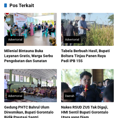
Pos Terkait
Advertorial
Advertorial
Milenial Bintauna Buka
Tabela Berbuah Hasil, Bupati
Layanan Gratis, Warga Serbu
Boltara Tinjau Panen Raya
Pengobatan dan Sunatan
Padi IPB 15S
Advertorial
Daerah
Gedung PHTC Bahrul Ulum
Nakes RSUD ZUS Tak Digaji,
Diresmikan, Bupati Gorontalo
HMI Sentil Bupati Gorontalo
Bidik Prestasi Santri
Utara yang Diam