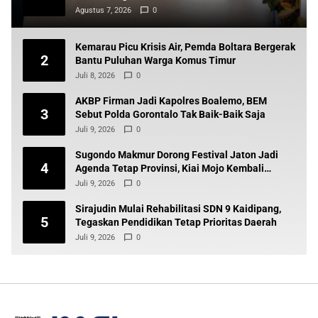
Agustus 7, 2026
0
Kemarau Picu Krisis Air, Pemda Boltara Bergerak
2
Bantu Puluhan Warga Komus Timur
Juli 8, 2026
0
AKBP Firman Jadi Kapolres Boalemo, BEM
3
Sebut Polda Gorontalo Tak Baik-Baik Saja
Juli 9, 2026
0
Sugondo Makmur Dorong Festival Jaton Jadi
4
Agenda Tetap Provinsi, Kiai Mojo Kembali
Disuarakan
Juli 9, 2026
0
Sirajudin Mulai Rehabilitasi SDN 9 Kaidipang,
5
Tegaskan Pendidikan Tetap Prioritas Daerah
Juli 9, 2026
0