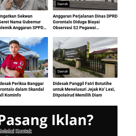
Daerah
ngatkan Sekwan
Anggaran Perjalanan Dinas DPRD
Seret Nama Gubernur
Gorontalo Diduga Biayai
olemik Anggaran SPPD
Observasi S2 Pegawai
Sekretariat
Daerah
idesak Periksa Banggar
Didesak Panggil Fatri Botutihe
rontalo dalam Skandal
untuk Menelusuri Jejak Ko’ Lexi,
ll Kominfo
Ditpolairud Memilih Diam