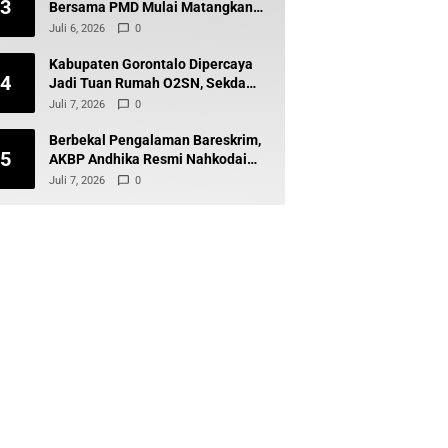
3
Bersama PMD Mulai Matangkan
Pilkades 2027, Perda Jadi Sorotan
Juli 6, 2026
0
Kabupaten Gorontalo Dipercaya
4
Jadi Tuan Rumah O2SN, Sekda
Optimistis Raih Juara Umum
Juli 7, 2026
0
Berbekal Pengalaman Bareskrim,
5
AKBP Andhika Resmi Nahkodai
Polres Boltara
Juli 7, 2026
0