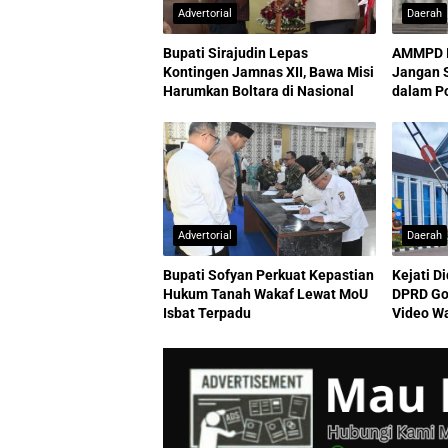
Advertorial
Daerah
Bupati Sirajudin Lepas
AMMPD I
Kontingen Jamnas XII, Bawa Misi
Jangan 
Harumkan Boltara di Nasional
dalam P
ASN
Advertorial
Daerah
Bupati Sofyan Perkuat Kepastian
Kejati D
Hukum Tanah Wakaf Lewat MoU
DPRD Go
Isbat Terpadu
Video Wa