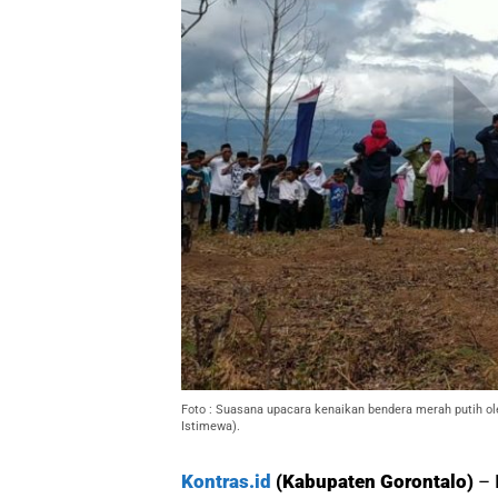
Foto : Suasana upacara kenaikan bendera merah putih ol
Istimewa).
Kontras.id
(Kabupaten Gorontalo)
– 