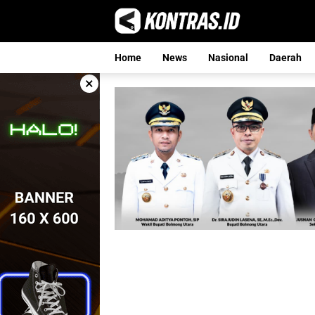
Langsung
ke
konten
Home
News
Nasional
Daerah
×