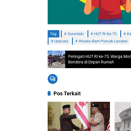
Tag:
Gorontalo
HUT RI Ke-75
Ka
Upacara
Wisata Alam Puncak Lesatari
Peringati HUT RI ke-75, Warga M
Bendera di Depan Rumah
Pos Terkait