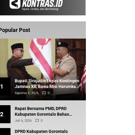
Popular Post
Bupati Sirajudin Lepas Kontingen
1
Jamnas XII, Bawa Misi Harumkan
Boltara di Nasional
Agustus 6, 2026
0
Rapat Bersama PMD, DPRD
2
Kabupaten Gorontalo Bahas
Program Strategis Perkuat
Juli 6, 2026
0
Pembangunan Desa
DPRD Kabupaten Gorontalo