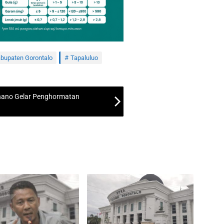
bupaten Gorontalo
Tapaluluo
onano Gelar Penghormatan