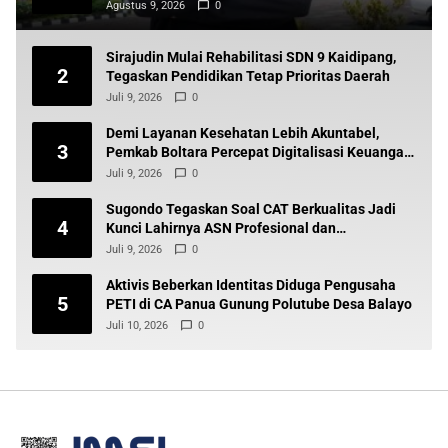
Agustus 9, 2026
0
Sirajudin Mulai Rehabilitasi SDN 9 Kaidipang,
2
Tegaskan Pendidikan Tetap Prioritas Daerah
Juli 9, 2026
0
Demi Layanan Kesehatan Lebih Akuntabel,
3
Pemkab Boltara Percepat Digitalisasi Keuangan
BLUD
Juli 9, 2026
0
Sugondo Tegaskan Soal CAT Berkualitas Jadi
4
Kunci Lahirnya ASN Profesional dan
Berintegritas
Juli 9, 2026
0
Aktivis Beberkan Identitas Diduga Pengusaha
5
PETI di CA Panua Gunung Polutube Desa Balayo
Juli 10, 2026
0