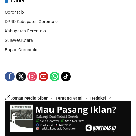
Label
Gorontalo
DPRD Kabupaten Gorontalo
Kabupaten Gorontalo
Sulawesi Utara
Bupati Gorontalo
×
Pedoman Media Siber
Tentang Kami
Redaksi
Kontak Kami
Disclaimer
Copyright © 2025 - All Rights Reserved | Proudly Hosted by
Hestek Media