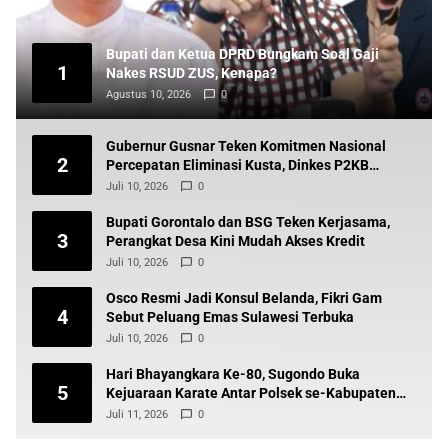
Bupati dan Ketua DPRD Bungkam Soal Gaji
1
Nakes RSUD ZUS, Kenapa?
Agustus 10, 2026
0
Gubernur Gusnar Teken Komitmen Nasional
2
Percepatan Eliminasi Kusta, Dinkes P2KB
Siapkan Tindak Lanjut
Juli 10, 2026
0
Bupati Gorontalo dan BSG Teken Kerjasama,
3
Perangkat Desa Kini Mudah Akses Kredit
Juli 10, 2026
0
Osco Resmi Jadi Konsul Belanda, Fikri Gam
4
Sebut Peluang Emas Sulawesi Terbuka
Juli 10, 2026
0
Hari Bhayangkara Ke-80, Sugondo Buka
5
Kejuaraan Karate Antar Polsek se-Kabupaten
Gorontalo
Juli 11, 2026
0